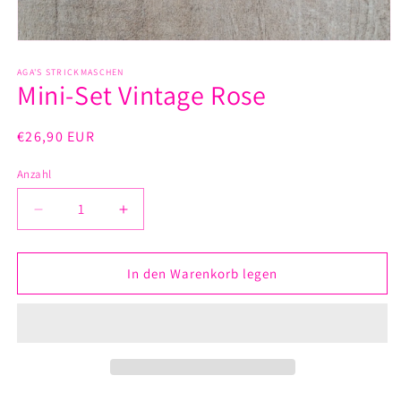
Medien
1
in
AGA'S STRICKMASCHEN
Mini-Set Vintage Rose
Modal
öffnen
Normaler
€26,90 EUR
Preis
Anzahl
Verringere
Erhöhe
die
die
Menge
Menge
für
für
In den Warenkorb legen
Mini-
Mini-
Set
Set
Vintage
Vintage
Rose
Rose