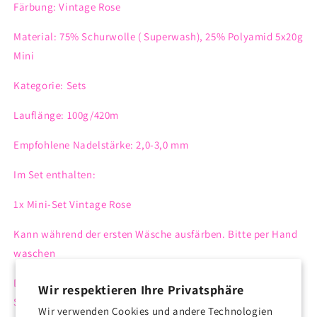
Färbung: Vintage Rose
Material: 75% Schurwolle ( Superwash), 25% Polyamid 5x20g
Mini
Kategorie: Sets
Lauflänge: 100g/420m
Empfohlene Nadelstärke: 2,0-3,0 mm
Im Set enthalten:
1x Mini-Set Vintage Rose
Kann während der ersten Wäsche ausfärben. Bitte per Hand
waschen
Dieses Garn eignet sich wunderbar für Socken. Durch seine
Wir respektieren Ihre Privatsphäre
Superwash Ausrüstung lässt es sich in Wollprogramm
Wir verwenden Cookies und andere Technologien