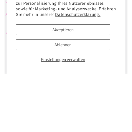
waschen, aber sicherer ist trotzdem die Handwäsche.
zur Personalisierung Ihres Nutzererlebnisses
sowie für Marketing- und Analysezwecke. Erfahren
Abbildungen können vom Produkt abweichen.
Sie mehr in unserer
Datenschutzerklärung.
Akzeptieren
Share
Ablehnen
Einstellungen verwalten
Instagram
YouTube
Zahlungsmethoden
© 2026,
Aga's Strickmaschen
Powered by Shopify
Widerrufsrecht